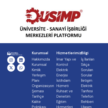
Kurumsal
Hizmetlerimiz
Bilgi
Hakkımızda
İmar Yapı ve
İş İlanları
Kurumsal
Kontrol
Sıkça
Kimlik
Elektrik
Sorulan
Yerleşim
Enerjisi
Sorular
Planı
İstihdam
İletişim
Organizasyon
Hizmeti
Elektrik
Şeması
Ruhsat ve
Tarifesi
Tarihçe
Denetim
Telefon
Kalite
Eğitim
Rehberi
Politikası
Hizmetleri
Ulaşım