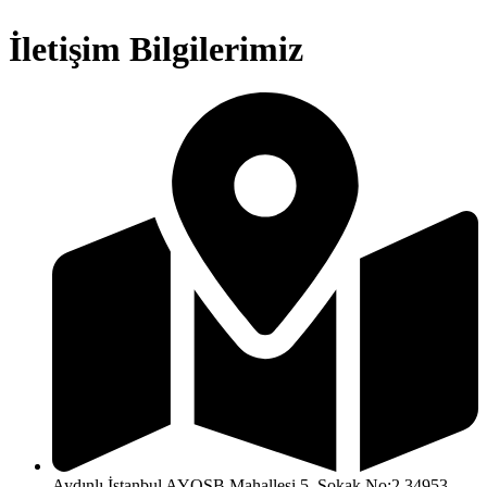
İletişim Bilgilerimiz
Aydınlı İstanbul AYOSB Mahallesi 5. Sokak No:2 34953