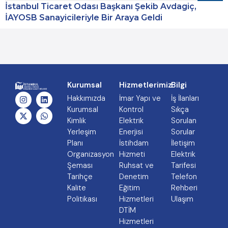
İstanbul Ticaret Odası Başkanı Şekib Avdagiç,
İAYOSB Sanayicileriyle Bir Araya Geldi
Kurumsal
Hizmetlerimiz
Bilgi
Hakkımızda
İmar Yapı ve
İş İlanları
Kurumsal
Kontrol
Sıkça
Kimlik
Elektrik
Sorulan
Yerleşim
Enerjisi
Sorular
Planı
İstihdam
İletişim
Organizasyon
Hizmeti
Elektrik
Şeması
Ruhsat ve
Tarifesi
Tarihçe
Denetim
Telefon
Kalite
Eğitim
Rehberi
Politikası
Hizmetleri
Ulaşım
DTİM
Hizmetleri