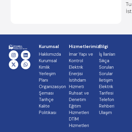
Tu
İs
Kurumsal
Hizmetlerimiz
Bilgi
Hakkımızda
İmar Yapı ve
İş İlanları
Kurumsal
Kontrol
Sıkça
Kimlik
Elektrik
Sorulan
Yerleşim
Enerjisi
Sorular
Planı
İstihdam
İletişim
Organizasyon
Hizmeti
Elektrik
Şeması
Ruhsat ve
Tarifesi
Tarihçe
Denetim
Telefon
Kalite
Eğitim
Rehberi
Politikası
Hizmetleri
Ulaşım
DTİM
Hizmetleri