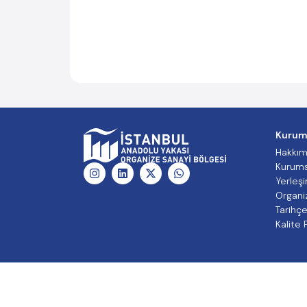
Kurum
Hakkım
Kurums
Yerleşi
Organi
Tarihç
Kalite P