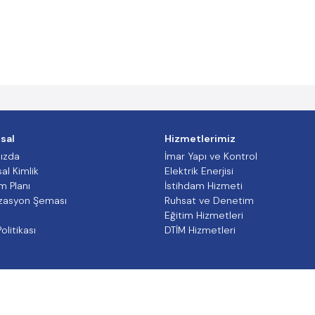
sal
Hizmetlerimiz
ızda
İmar Yapı ve Kontrol
al Kimlik
Elektrik Enerjisi
m Planı
İstihdam Hizmeti
zasyon Şeması
Ruhsat ve Denetim
e
Eğitim Hizmetleri
olitikası
DTİM Hizmetleri