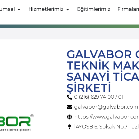
umsal
Hizmetlerimiz
Eğitimlerimiz
Firmalar
GALVABOR 
TEKNİK MAK
SANAYİ TİC
ŞİRKETİ
0 (216) 629 74 00 / 01
galvabor@galvabor.com
https://www.galvabor.co
İAYOSB 6. Sokak No:7 Tuzl