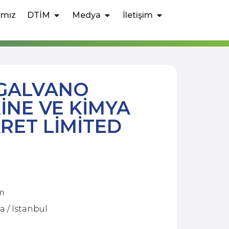
ımız
DTİM
Medya
İletişim
GALVANO
İNE VE KİMYA
ARET LİMİTED
m
a / İstanbul