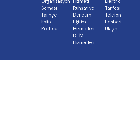
Organizasyon
Hizmeti
Elektrik
Şeması
Ruhsat ve
Tarifesi
Tarihçe
Denetim
Telefon
Kalite
Eğitim
Rehberi
Politikası
Hizmetleri
Ulaşım
DTİM
Hizmetleri