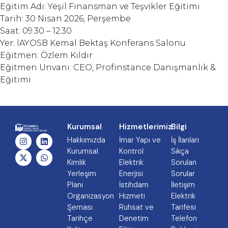
Eğitim Adı: Yeşil Finansman ve Teşvikler Eğitimi
Tarih: 30 Nisan 2026, Perşembe
Saat: 09.30 – 12.30
Yer: İAYOSB Kemal Bektaş Konferans Salonu
Eğitmen: Özlem Kıldır
Eğitmen Unvanı: CEO, Profinstance Danışmanlık &
Eğitimi
Kurumsal
Hizmetlerimiz
Bilgi
Hakkımızda
İmar Yapı ve
İş İlanları
Kurumsal
Kontrol
Sıkça
Kimlik
Elektrik
Sorulan
Yerleşim
Enerjisi
Sorular
Planı
İstihdam
İletişim
Organizasyon
Hizmeti
Elektrik
Şeması
Ruhsat ve
Tarifesi
Tarihçe
Denetim
Telefon