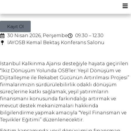
Kayıt Ol
30 Nisan 2026, Perşembe
09.30 – 12.30
İAYOSB Kemal Bektaş Konferans Salonu
İstanbul Kalkınma Ajansı desteğiyle hayata geçirilen
“İkiz Dönüşüm Yolunda OSB’ler: Yeşil Dönüşüm ve
Dijitalleşme ile Rekabet Gücünün Artırılması Projesi”
firmalarımızın sürdürülebilirlik odaklı dönüşüm
süreçlerine katkı sağlamak, yeşil yatırımların
finansmanı konusunda farkındalığı artırmak ve
mevcut destek mekanizmaları hakkında
bilgilendirme yapmak amacıyla “Yeşil Finansman ve
Teşvikler Eğitimi” düzenlenecektir.
Eğitim kapsamında; yeşil dönüşümün finansman