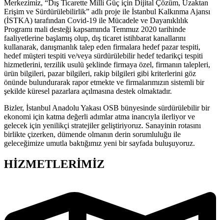
Merkezimiz, “Dış Ticarette Milli Güç için Dijital Çözüm, Uzaktan
Erişim ve Sürdürülebilirlik” adlı proje ile İstanbul Kalkınma Ajansı
(İSTKA) tarafından Covid-19 ile Mücadele ve Dayanıklılık
Programı mali desteği kapsamında Temmuz 2020 tarihinde
faaliyetlerine başlamış olup, dış ticaret istihbarat kanallarını
kullanarak, danışmanlık talep eden firmalara hedef pazar tespiti,
hedef müşteri tespiti ve/veya sürdürülebilir hedef tedarikçi tespiti
hizmetlerini, terzilik usulü şeklinde firmaya özel, firmanın talepleri,
ürün bilgileri, pazar bilgileri, rakip bilgileri gibi kriterlerini göz
önünde bulundurarak rapor etmekte ve firmalarımızın sistemli bir
şekilde küresel pazarlara açılmasına destek olmaktadır.
Bizler, İstanbul Anadolu Yakası OSB bünyesinde sürdürülebilir bir
ekonomi için katma değerli adımlar atma inancıyla ilerliyor ve
gelecek için yenilikçi stratejiler geliştiriyoruz. Sanayinin rotasını
birlikte çizerken, dümende olmanın derin sorumluluğu ile
geleceğimize umutla baktığımız yeni bir sayfada buluşuyoruz.
HİZMETLERİMİZ